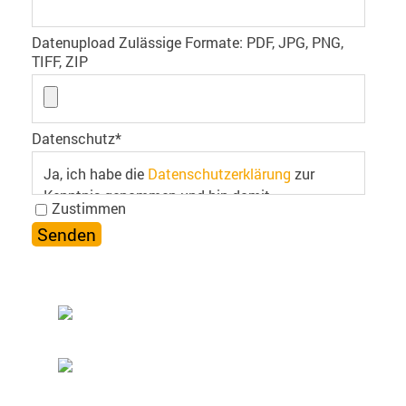
Datenupload Zulässige Formate: PDF, JPG, PNG,
TIFF, ZIP
Datenschutz
*
Ja, ich habe die
Datenschutzerklärung
zur
Kenntnis genommen und bin damit
Zustimmen
einverstanden.
RUFEN SIE UNS AN
Tel.: +49 (0) 36338 578474 | Fax.: +49 (0) 36338
853702
SCHREIBEN SIE UNS
info@regotent-zelte.de