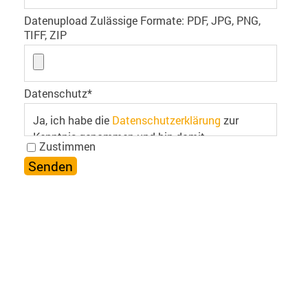
Datenupload Zulässige Formate: PDF, JPG, PNG,
TIFF, ZIP
Datenschutz
*
Ja, ich habe die
Datenschutzerklärung
zur
Kenntnis genommen und bin damit
Zustimmen
einverstanden.
RUFEN SIE UNS AN
Tel.: +49 (0) 36338 578474 | Fax.: +49 (0) 36338
853702
SCHREIBEN SIE UNS
info@regotent-zelte.de