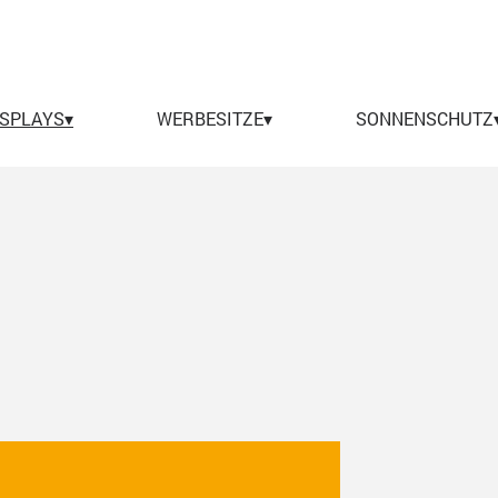
Menü überspringen
ISPLAYS▾
▼
WERBESITZE▾
▼
SONNENSCHUTZ