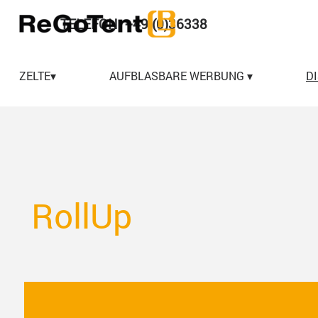
Direkt zum Seiteninhalt
TELEFON: +49 (0)36338
578474
ZELTE▾
▼
AUFBLASBARE WERBUNG ▾
▼
D
RollUp