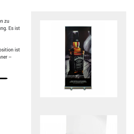
en zu
ng. Es ist
sition ist
nner –